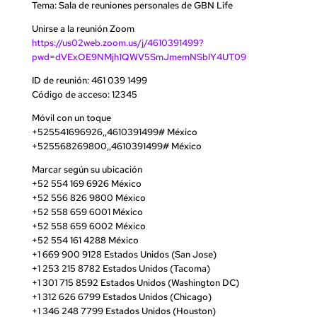
Tema: Sala de reuniones personales de GBN Life
Unirse a la reunión Zoom
https://us02web.zoom.us/j/4610391499?
pwd=dVExOE9NMjh1QWV5SmJmemNSblY4UT09
ID de reunión: 461 039 1499
Código de acceso: 12345
Móvil con un toque
+525541696926,,4610391499# México
+525568269800,,4610391499# México
Marcar según su ubicación
+52 554 169 6926 México
+52 556 826 9800 México
+52 558 659 6001 México
+52 558 659 6002 México
+52 554 161 4288 México
+1 669 900 9128 Estados Unidos (San Jose)
+1 253 215 8782 Estados Unidos (Tacoma)
+1 301 715 8592 Estados Unidos (Washington DC)
+1 312 626 6799 Estados Unidos (Chicago)
+1 346 248 7799 Estados Unidos (Houston)