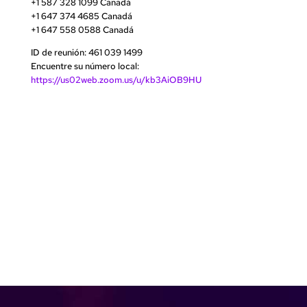
+1 587 328 1099 Canadá
+1 647 374 4685 Canadá
+1 647 558 0588 Canadá
ID de reunión: 461 039 1499
Encuentre su número local:
https://us02web.zoom.us/u/kb3AiOB9HU